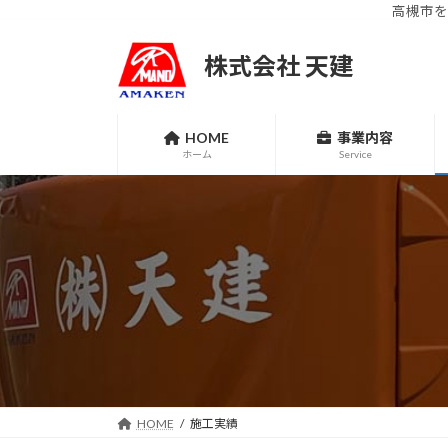
高槻市を
コ
ナ
ン
ビ
株式会社 天建
テ
ゲ
ン
ー
ツ
シ
HOME
事業内容
へ
ョ
ホーム
Service
ス
ン
キ
に
ッ
移
プ
動
HOME
施工実績