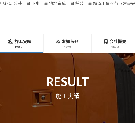
中心に 公共工事 下水工事 宅地造成工事 舗装工事 解体工事を行う建設
施工実績
お知らせ
会社概要
Result
News
About
RESULT
施工実績