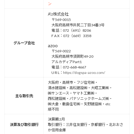
ン
A'z株式会社
〒569-0015
大阪府高槻市井尻二丁目34番3号
電 話：072（691）8206
F A X：072（669）3358
グループ会社
azoo
〒569-0022
大阪府高槻市須賀町49-20
アルカディアPart1
電 話：072-668-4667
U R L：
https://dogspa-azoo.com/
大阪府・高槻市・フジ住宅㈱・
清水建設㈱・高松建設㈱・大昭工業㈱・
㈱サンエース・ヤマト工業㈱・
主な取引先
西松建設㈱・パナソニックホームズ㈱・
㈱大倉・敷島住宅㈱・矢野建設㈱・etc
順不同
決算期 2月
決算及び取引銀行
取引銀行：三井住友銀行・京都銀行・北おおさ
か信用金庫