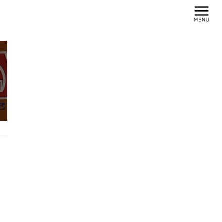
コ
ナ
ン
ビ
株式会社 天建
テ
ゲ
ン
ー
ツ
シ
へ
ョ
ス
ン
ABOUT
キ
に
ッ
移
会社情報
プ
動
HOME
会社概要
地域の発展に貢献できる企業になる
事、それが私たちの使命です
一期一会を大切に後世に引き継いで行ける技術と人脈を育て