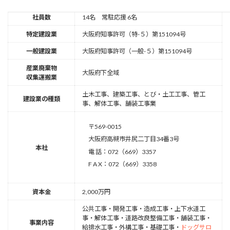
社員数
14名 常駐応援 6名
特定建設業
大阪府知事許可（特-５）第151094号
一般建設業
大阪府知事許可（一般-５）第151094号
産業廃棄物
大阪府下全域
収集運搬業
土木工事、建築工事、とび・土工工事、管工
建設業の種類
事、解体工事、舗装工事業
〒569-0015
大阪府高槻市井尻二丁目34番3号
本社
電 話：072（669）3357
F A X：072（669）3358
資本金
2,000万円
公共工事・開発工事・造成工事・上下水道工
事・解体工事・道路改良整備工事・舗装工事・
事業内容
給排水工事・外構工事・基礎工事・
ドッグサロ