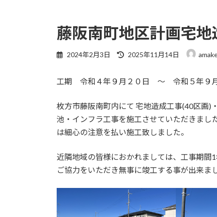
藤阪南町地区計画宅地造
最
2024年2月3日
2025年11月14日
amak
終
更
工期 令和４年９月２０日 ～ 令和５年９
新
日
時
枚方市藤阪南町内にて 宅地造成工事(40区画
:
池・インフラ工事を施工させていただきまし
は細心の注意を払い施工致しました。
近隣地域の皆様におかれましては、工事期間
ご協力をいただき無事に竣工する事が出来ま