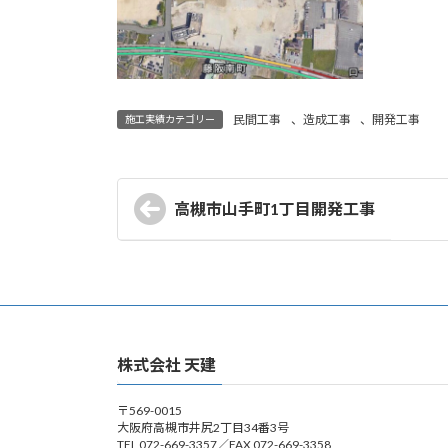
民間工事
、
造成工事
、
開発工事
施工実績カテゴリー
高槻市山手町1丁目開発工事
株式会社 天建
〒569-0015
大阪府高槻市井尻2丁目34番3号
TEL 072-669-3357／FAX 072-669-3358