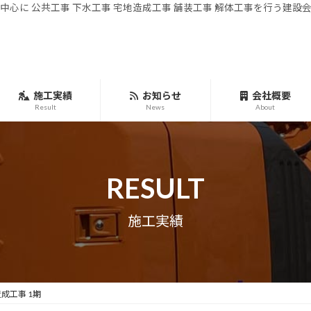
中心に 公共工事 下水工事 宅地造成工事 舗装工事 解体工事を行う建設
施工実績
お知らせ
会社概要
Result
News
About
RESULT
施工実績
成工事 1期