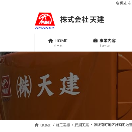
高槻市を
コ
ナ
ン
ビ
株式会社 天建
テ
ゲ
ン
ー
ツ
シ
HOME
事業内容
へ
ョ
ホーム
Service
ス
ン
キ
に
ッ
移
プ
動
HOME
施工実績
民間工事
藤阪南町地区計画宅地造