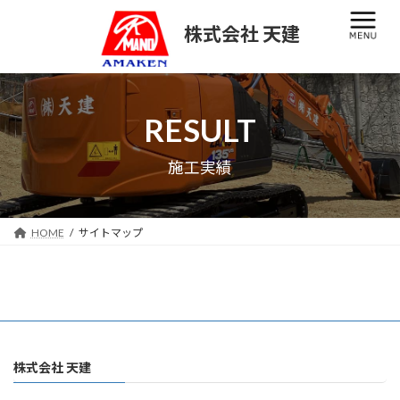
コ
ナ
ン
ビ
株式会社 天建
テ
ゲ
ン
ー
ツ
シ
へ
ョ
ス
ン
RESULT
キ
に
ッ
移
施工実績
プ
動
HOME
サイトマップ
株式会社 天建